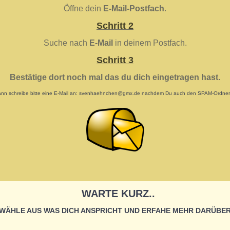
Öffne dein
E-Mail-Postfach
.
Schritt 2
Suche nach
E-Mail
in deinem Postfach.
Schritt 3
Bestätige dort noch mal das du dich eingetragen hast.
 dann schreibe bitte eine E-Mail an: svenhaehnchen@gmx.de nachdem Du auch den SPAM-Ordner übe
WARTE KURZ..
WÄHLE AUS WAS DICH ANSPRICHT UND ERFAHE MEHR DARÜBE