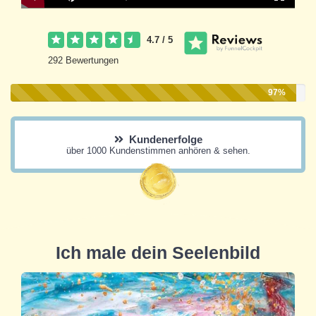
Current
Duration
Play
Mute
Playback
Fullscre
Time
0.00%
Rate
4.7 / 5
292 Bewertungen
97%
Kundenerfolge
über 1000 Kundenstimmen anhören & sehen.
Ich male dein Seelenbild