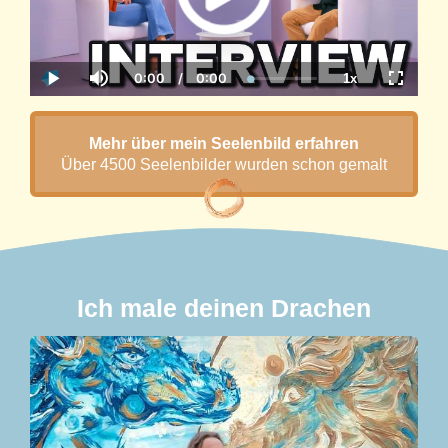
0:00
/
0:00
1x
Current
Duration
Loaded
:
Play
Mute
Playback
Fullscre
Time
0.00%
Rate
Mehr über mein Seelenbild erfahren
Über 4500 Seelenbilder wurden schon gemalt
Ich male deinen Drachen