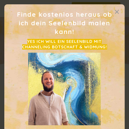
Telegram Impulse
✕
Jetzt direkt anhören!
Finde kostenlos
heraus
ob
ich dein Seelenbild malen
kann!
YES ICH WILL EIN SEELENBILD MIT
CHANNELING BOTSCHAFT & WIDMUNG!
Lieben, was ist!