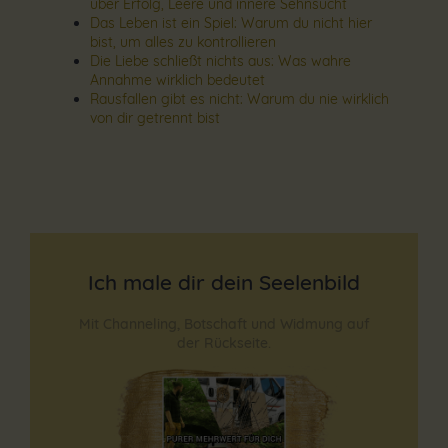
über Erfolg, Leere und innere Sehnsucht
Das Leben ist ein Spiel: Warum du nicht hier
bist, um alles zu kontrollieren
Die Liebe schließt nichts aus: Was wahre
Annahme wirklich bedeutet
Rausfallen gibt es nicht: Warum du nie wirklich
von dir getrennt bist
Ich male dir dein Seelenbild
Mit Channeling, Botschaft und Widmung auf
der Rückseite.