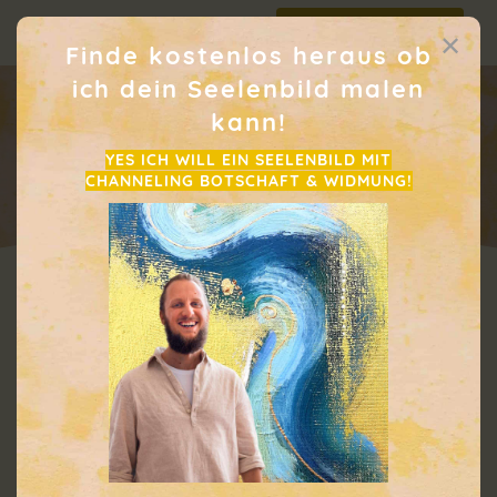
Telegram Impulse
✕
Jetzt direkt anhören!
Finde kostenlos
heraus
ob
ich dein Seelenbild malen
kann!
YES ICH WILL EIN SEELENBILD MIT
CHANNELING BOTSCHAFT & WIDMUNG!
Manifestieren funktioniert nicht so,
wie du denkst