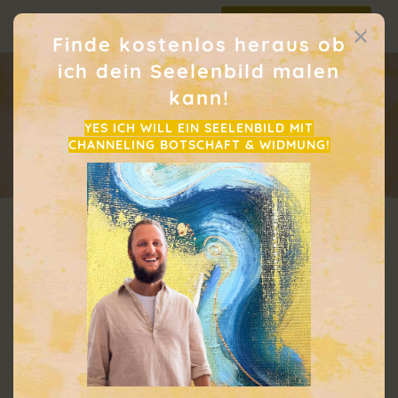
Telegram Impulse
✕
Jetzt direkt anhören!
Finde kostenlos
heraus
ob
ich dein Seelenbild malen
kann!
YES ICH WILL EIN SEELENBILD MIT
CHANNELING BOTSCHAFT & WIDMUNG!
Noch mal neu beginnen.