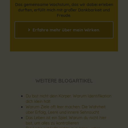
Das gemeinsame Wachstum, das wir dabei erleben
durften, erfüllt mich mit großer Dankbarkeit und
Freude.
Erfahre mehr über mein Wirken.
WEITERE BLOGARTIKEL
Du bist nicht dein Körper: Warum Identifikation
dich klein hält
Warum Ziele oft leer machen: Die Wahrheit
über Erfolg, Leere und innere Sehnsucht
Das Leben ist ein Spiel: Warum du nicht hier
bist, um alles zu kontrollieren