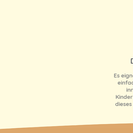
Es eig
einfa
in
Kinder 
dieses