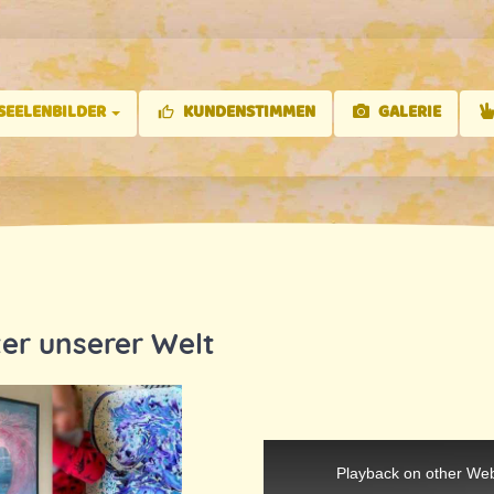
SEELENBILDER
KUNDENSTIMMEN
GALERIE
ter unserer Welt
This
is
a
Playback on other Web
modal
window.