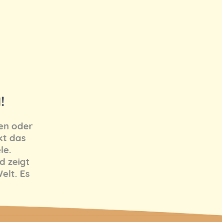
!
d
en oder
kt das
le.
ld zeigt
elt. Es